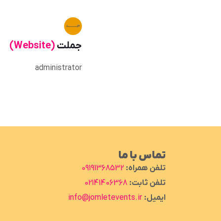
جملت
(Website)
administrator
تماس با ما
تلفن همراه:
09191368532
تلفن ثابت:
02141406368
ایمیل:
info@jomletevents.ir