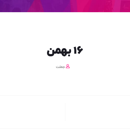
16 بهمن
جملت