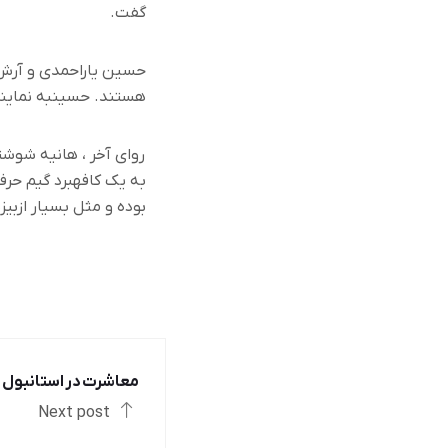
گفت
.
حسین یاراحمدی و آرش ب
هستند
.
حسینبه نمایند
روای آخر ، هانیه شوشت
به یک کافهبرد گیم حرف 
بوده و مثل بسیار ازبی
معاشرت در استانبول
Next post