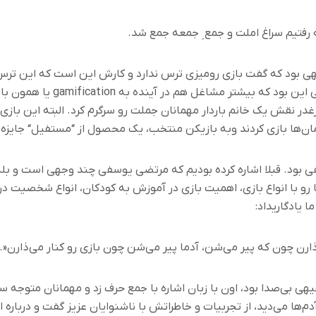
فتیم سراغ املت و جمع
ِ
جمعه‌ جمع شد
.
ی بود که گفت بازی رومیزی ترس ندارد و کارش این است که این تر
 این بود که بیشتر مشاغل هم در آینده به
gamification‌
یا همون باز
غدر نقش یک خانم باردار مهمانان جملت رو سرگرم کرد
.
البته این باز
ان‌ها بازی کردند وبه بازیکن منتخب، یک محصول از
“
مستفیل
“
جایزه 
ی بود
.
قبلا اشاره کرده بودیم که مرتضی یوسفی چند وجهی است و بل
 رو با انواع بازی، اهمیت بازی در آموزش به کودکان، انواع شخصیت د
ا یادگاریداد
:
‌ذارن چون که پیر می‌شن، آدما پیر می‌شن چون بازی رو کنار می‌ذارن
.»
هی بی‌صدا بود، اون با زبان اشاره با جمع حرف زد و مهمانان متوجه
آدم‌ها می‌دید، از تجربیات و خاطراتش با ناشنوایان عزیز گفت و درباره