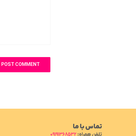
تماس با ما
تلفن همراه:
09191368532